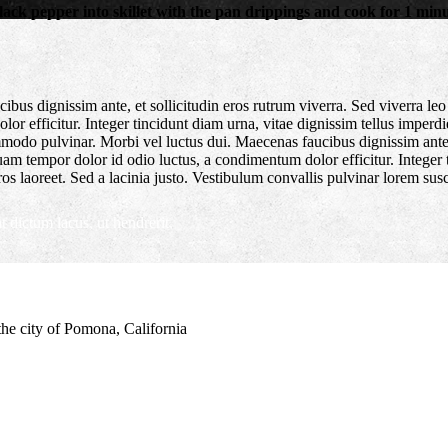
r black pepper into skillet with the pan drippings and cook for 1 
s dignissim ante, et sollicitudin eros rutrum viverra. Sed viverra leo 
or efficitur. Integer tincidunt diam urna, vitae dignissim tellus imperdi
ommodo pulvinar. Morbi vel luctus dui. Maecenas faucibus dignissim ante,
quam tempor dolor id odio luctus, a condimentum dolor efficitur. Integer 
ros laoreet. Sed a lacinia justo. Vestibulum convallis pulvinar lorem susci
 dictum lacus, ut hendrerit.
the city of Pomona, California