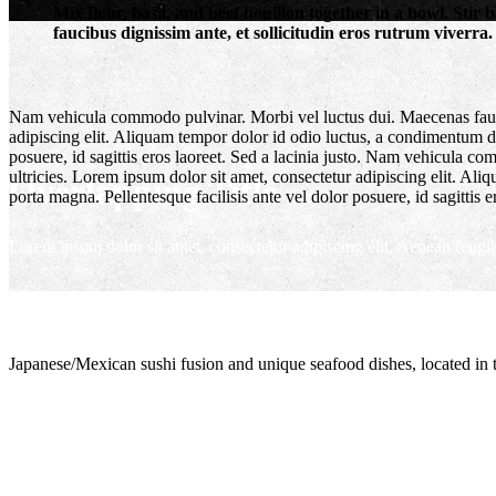
Mix flour, basil, and beef bouillon together in a bowl. Sti
faucibus dignissim ante, et sollicitudin eros rutrum viverra.
Nam vehicula commodo pulvinar. Morbi vel luctus dui. Maecenas faucibu
adipiscing elit. Aliquam tempor dolor id odio luctus, a condimentum dol
posuere, id sagittis eros laoreet. Sed a lacinia justo. Nam vehicula c
ultricies. Lorem ipsum dolor sit amet, consectetur adipiscing elit. Ali
Overlapping Title
porta magna. Pellentesque facilisis ante vel dolor posuere, id sagittis e
Lorem ipsum dolor sit amet, consectetur adipiscing elit. Aenean feugiat
Japanese/Mexican sushi fusion and unique seafood dishes, located in 
info@culichiroll.com
(909) 766-8006
171 E Holt Ave # 102, Pomona, CA 91767