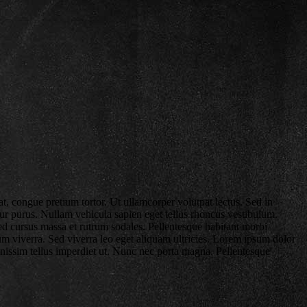
at, congue pretium tortor. Ut ullamcorper volutpat lectus. Sed in
itur purus. Nullam vehicula sapien eget tellus rhoncus vestibulum.
Sed cursus massa et rutrum sodales. Pellentesque habitant morbi
um viverra. Sed viverra leo eget aliquam ultricies. Lorem ipsum dolor
ignissim tellus imperdiet ut. Nunc nec porta magna. Pellentesque