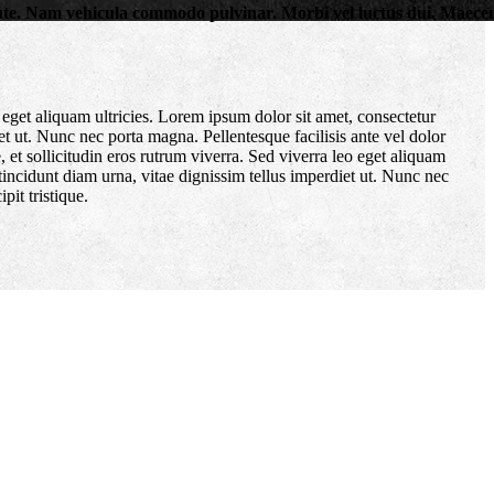
minute. Nam vehicula commodo pulvinar. Morbi vel luctus dui. Maece
eget aliquam ultricies. Lorem ipsum dolor sit amet, consectetur
et ut. Nunc nec porta magna. Pellentesque facilisis ante vel dolor
 et sollicitudin eros rutrum viverra. Sed viverra leo eget aliquam
tincidunt diam urna, vitae dignissim tellus imperdiet ut. Nunc nec
pit tristique.