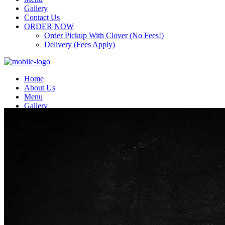
Gallery
Contact Us
ORDER NOW
Order Pickup With Clover (No Fees!)
Delivery (Fees Apply)
Home
About Us
Menu
Gallery
Contact Us
ORDER NOW
Order Pickup With Clover (No Fees!)
Delivery (Fees Apply)
Top