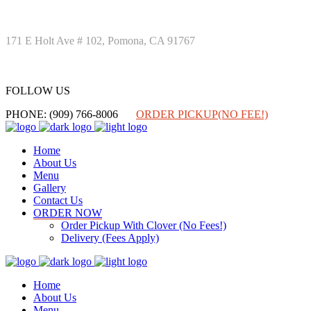
171 E Holt Ave # 102, Pomona, CA 91767
FOLLOW US
FOLLOW US
PHONE: (909) 766-8006
ORDER PICKUP(NO FEE!)
Home
About Us
Menu
Gallery
Contact Us
ORDER NOW
Order Pickup With Clover (No Fees!)
Delivery (Fees Apply)
Home
About Us
Menu