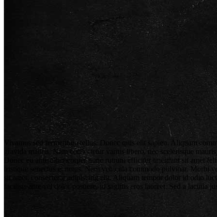
Vivamus sed fermentum tellus. Donec quis elit sapien. Aliquam commodo 
gravida mauris. Nam consectetur varius libero, nec scelerisque mauris 
Donec eu ante ullamcorper nunc rutrum efficitur tincidunt sit amet fel
tristique senectus et netus. Nam vehicula commodo pulvinar. Morbi vel 
sit amet, consectetur adipiscing elit. Aliquam tempor dolor id odio luc
facilisis ante vel dolor posuere, id sagittis eros laoreet. Sed a lacinia 