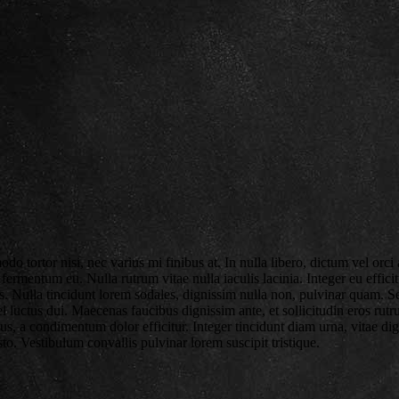
tortor nisi, nec varius mi finibus at. In nulla libero, dictum vel orci 
fermentum eu. Nulla rutrum vitae nulla iaculis lacinia. Integer eu effic
is. Nulla tincidunt lorem sodales, dignissim nulla non, pulvinar quam. 
luctus dui. Maecenas faucibus dignissim ante, et sollicitudin eros rutr
tus, a condimentum dolor efficitur. Integer tincidunt diam urna, vitae d
justo. Vestibulum convallis pulvinar lorem suscipit tristique.